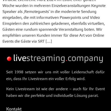
Woche wurden in mehreren Einzelveranstaltungen Keynote
Speaker als ‚Remoteguests‘ in die moderierte Sendung
eingeladen, die mit informativen Powerpoints und Video
Einspielern den zahlreichen geladenen, ebenfalls virtuellen,
Gästen eine rundum spannende Veranstaltung boten. Wir
empfehlen unseren Kunden immer für diese Art von Online
Events die Gäste via SRT […]
Seit 1998 setzen wir uns mit voller Leidenschaft dafür
ein, dass Ihr Livestream ein voller Erfolg wird.
Kein Livestream ist wie der andere – auch für Ihr Event
haben wir die perfekte und individuelle Lösung parat.
Kontakt